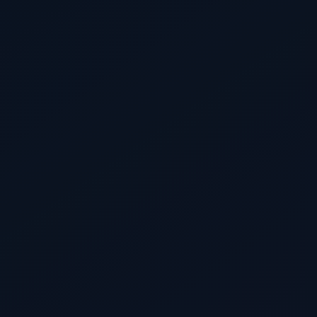
开俱乐部，并在1900年2月27日傍晚创建了拜仁慕尼黑足球俱乐
部。在创建后的短短几个月，拜仁慕尼黑就以大比分战胜多个同
城竞争对手，一举杀入了1900-01赛季的南德足球锦标赛的半决
赛。 在接下来的几年中，拜仁获得了多个当地联赛的冠军奖
杯，并于1910-1911赛季加入了当地...
CQ9游戏试玩-UFC赛场再起风云：钱塘赤
兔队险胜滇池火箭队，赛场气氛火爆定位
球制造杀机的简单介绍
1、频频制造杀机第一节结束时，公牛队以微弱的优势领先，但
凯尔特人在第二节发起反击 火箭队与公牛队芝加哥的天空下，
休斯顿的火焰能照耀多久？圣诞大战尼克斯与76人的对。...
‹‹
1
››