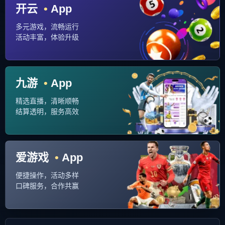
移动电话：
13964618888
图文传真：
400-888-8888
腾讯 QQ：
123456
电子邮箱：
admin@qq.com
公司地址：
北京西环
搜索
五大联赛
CQ9-今夜曼联调整名单以备欧超杯；绝杀